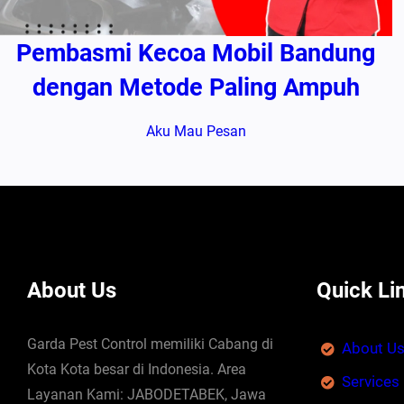
Pembasmi Kecoa Mobil Bandung
dengan Metode Paling Ampuh
Aku Mau Pesan
About Us
Quick Li
Garda Pest Control memiliki Cabang di
About U
Kota Kota besar di Indonesia. Area
Services
Layanan Kami: JABODETABEK, Jawa