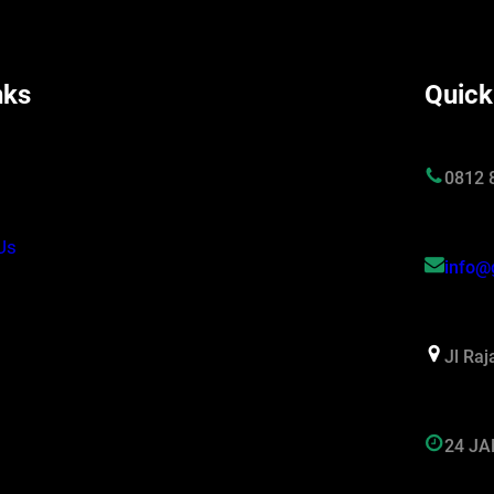
nks
Quick
s
0812 
Us
info@
Jl Ra
24 J