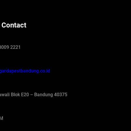
 Contact
8009 2221
gardapestbandung.co.id
jawali Blok E20 – Bandung 40375
AM