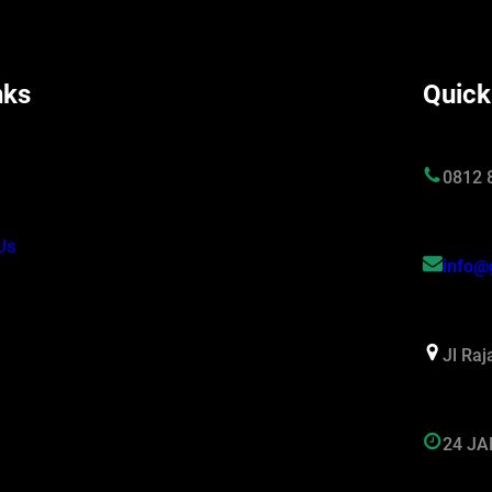
nks
Quick
s
0812 
Us
info@
Jl Ra
24 J