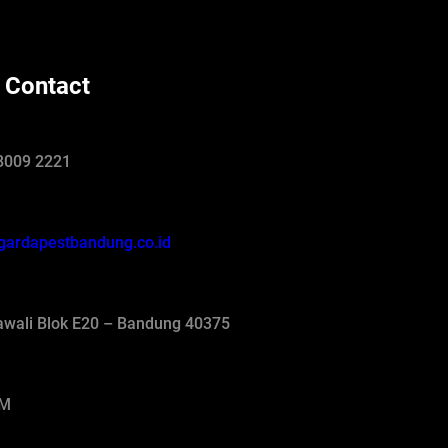
 Contact
8009 2221
gardapestbandung.co.id
jawali Blok E20 – Bandung 40375
AM