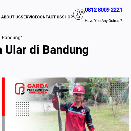
0812 8009 2221
ABOUT US
SERVICE
CONTACT US
SHOP
Have You Any Quires ?
i Bandung”
 Ular di Bandung