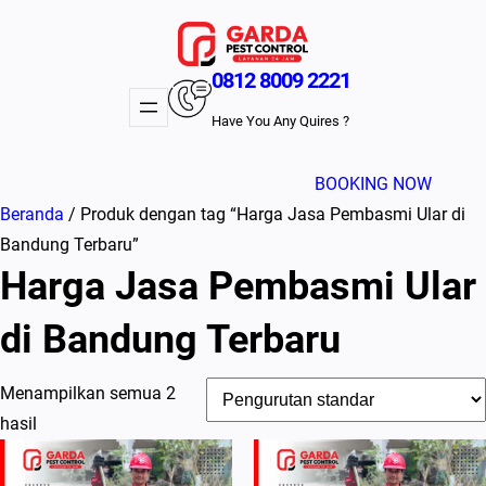
Lewati
ke
konten
0812 8009 2221
Have You Any Quires ?
BOOKING NOW
Beranda
/ Produk dengan tag “Harga Jasa Pembasmi Ular di
Bandung Terbaru”
Harga Jasa Pembasmi Ular
di Bandung Terbaru
Menampilkan semua 2
hasil