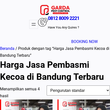
Lewati
ke
konten
0812 8009 2221
Have You Any Quires ?
BOOKING NOW
Beranda
/ Produk dengan tag “Harga Jasa Pembasmi Kecoa di
Bandung Terbaru”
Harga Jasa Pembasmi
Kecoa di Bandung Terbaru
Menampilkan semua 4
hasil