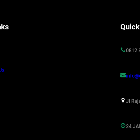
nks
Quick
s
0812 
Us
info@
Jl Ra
24 J