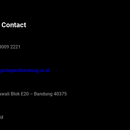
 Contact
8009 2221
gardapestbandung.co.id
jawali Blok E20 – Bandung 40375
AM