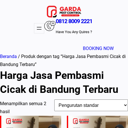
Lewati
ke
konten
0812 8009 2221
Have You Any Quires ?
BOOKING NOW
Beranda
/ Produk dengan tag “Harga Jasa Pembasmi Cicak di
Bandung Terbaru”
Harga Jasa Pembasmi
Cicak di Bandung Terbaru
Menampilkan semua 2
hasil